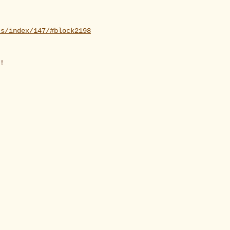
cs/index/147/#block2198
！