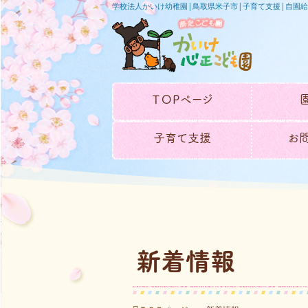
学校法人かいけ幼稚園│鳥取県米子市│子育て支援│自園
ＴＯＰページ
子育て支援
お
新着情報